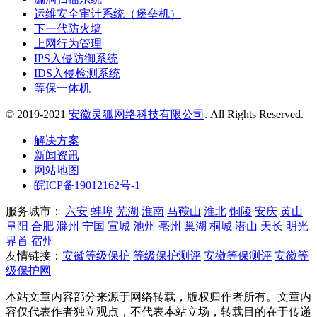
运维安全审计系统（堡垒机）
下一代防火墙
上网行为管理
IPS入侵防御系统
IDS入侵检测系统
等保一体机
© 2019-2021
安徽灵狐网络科技有限公司
. All Rights Reserved.
解决方案
新闻资讯
网站地图
皖ICP备19012162号-1
服务城市：
六安
蚌埠
芜湖
淮南
马鞍山
淮北
铜陵
安庆
黄山
阜阳
合肥
滁州
宁国
宣城
池州
亳州
巢湖
桐城
潜山
天长
明光
界首
宿州
友情链接：
安徽等级保护
等级保护测评
安徽等保测评
安徽等
级保护网
本站文章内容部分来源于网络转载，版权归作者所有。文章内
容仅代表作者独立观点，不代表本站立场，转载目的在于传递