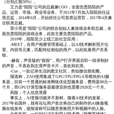
（分别占股50%）。
王力是“陌陌”公司的总裁兼COO，全面负责陌陌的产
品、运营、市场、商业等业务。于2011年7月加入陌陌担任运
营总监，2014年6月，开始担任公司首席运营官，2017年4月兼
任联席总裁。
雷小亮是“陌陌”公司的联合创始人兼游戏业务部总裁，全
面负责陌陌的游戏业务，此前主要负责陌陌的产品。
2019年，陌陌至少上线三款社交应用：
-MEET，在用户相册管理基础上，以AI技术解析照片位
置、内容等元素，匹配特征相似的用户，以此拓展用户关系
链。
-赫兹，声音版的“探探”，用户打开界面后听一段录制好
的声音，不喜欢则左滑声音卡片，喜欢则右滑。
-Cue，一款记录生活的图文社区，类似微信朋友圈。
报道称，ZAO使用集成了GPU/TPU/FPGA等模块的AI服
务器，目前一个普通的标准网络优化型服务器，费用是88元一
个月，而GPU计算型服务器最便宜的也需要2928元一个月。
风险：个人信息泄露
事实上，AI变脸功能并不新鲜。随着AI技术的发展，
2017年在国外，就有论坛用户首次将自己的制作的AI换脸视
频在线发布，据报道称可以随意替换照片和视频中的人脸。
今年年初，一位B站UP主利用AI技术把《射雕英雄传》