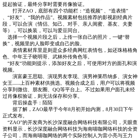
提起验证，最终分享时需要肖像验证。
打开ZAO，底部有四个功能栏：“造视频” 、“造表情”
、“好友” 、“我的作品”。视频素材包括推荐的影视剧经典片
段，可以合演（情侣、知己、对手、亲人闺蜜、基友、夫妻
等），可以换装，可以与爱豆同台。
选择一个视频片段之后，上传一张自己的照片，一键“替
换”，视频里的人脸即变成自己的脸。
表情素材库里是则是众多经典网红表情包，如还珠格格角
色、中年王子晓明哥、武林外传角色等。
“好友“功能则提示，添加好友之后，可使用对方的面孔和演
视频。
演富豪王思聪、演现男友李现、演男神莱昂纳多、演女神
女王......上百种素材供挑选。视频合成之后，用户可以将视频
分享到微信、朋友圈、QQ等平台上。不过如果用户面孔未经
过肖像权验证，则无法保存和分享。
背后操盘手：陌陌
据了解，ZAO最早于今年8月初开始内测，8月30日下午
正式发布。
“ZAO”的开发商为长沙深度融合网络科技有限公司，天眼查
资料显示，长沙深度融合网络科技为海南喵咖网络科技的全资
子公司，而海南喵咖网络的两个实际控制人为雷小亮与王力