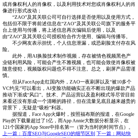
或肖像权利人的肖像权，以及利用技术对您或肖像权利人的肖
像进行形式改动；
“ZAO”及其关联公司可自行选择是否使用以及使用方式，
包括但不限于将前述信息在“ZAO”及其关联公司旗下的服务平
台上使用与传播，将上述信息再次编辑后使用，以及
由“ZAO”及其关联公司授权给合作方使用、编辑与传播等。
不少网友表示担忧，个人信息泄漏，或恐刷脸支付存在风
险。
此外，用AI换脸技术制作视频，存在被情色视频黑色产
业链利用风险，可能会产生不雅视频，也可能会致使肖像权被
随意侵犯，视频版权问题也不得不注意。总之，刷屏产品需谨
慎。
但从FaceApp走红国内外，ZAO一夜刷屏以及“被10多个
VC约见”可以看出，AI变脸功能确实正在不断出现的爆款产品
推动下渐成“风口”。技术、产品运营以及盈利模式等尽管目前
来看还没有形成一个清晰的路径，但在流量见底且越来越贵的
背景下，无疑是“吸粉”利器。
据报道，Face App火爆时，按照福布斯的报道，在Google
Play的下载量超过了1亿，而App Annie大数据分析显示，在
121个国家的App Store中排名第一（皆为当时的时间节点）。
上一篇：
百度SEO与GoogleSEO的细节区别
下一篇：
网站快