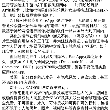
里黄蓉的脸由朱茵P成了杨幂风靡网络，一时间纷纷玩起
AI“换脸术”，比如把宅男们喜闻乐见的女主播换成国内当红小
花，把川普换成尼古拉斯凯奇。
7月底AI变脸应用FaceApp “爆红”网络，无论是明星还是
普通公众都开始分享自己的“老年”照片，玩起“年龄挑战”，这
款基于神经网络进行图像处理的软件一路从国外火到了国内。
类似的情节在科幻电影中屡见不鲜。《流浪地球》中，影
片里刘启盗用姥爷的工作证，并为妹妹办假证，在核验证件核
对本人照片时，场景显示的键盘敲几下就完成了“换脸”。如今
现实中，AI换脸切实的实现了。
但问题随之产生，因涉及到隐私，FaceApp火爆之后不
久，被美国民主党的全国委员会（Democratic National
Committee，DNC）发出2020年大选预警，警告不要使用换脸
应用FaceApp。
美国一部分政客的态度是：有隐私风险，建议卸载，甚至
还倡议FBI介入调查。
对于此，ZAO的用户协议里提到：
如果您把用户内容中的人脸换成您或其他人的脸，您同意
或确保肖像权利人同意授予“ZAO”及其关联公司全球范围内完
全免费、不可撤销、永久、可转授权和可再许可的权利，包括
但不限于：人脸照片、图片、视频资料等肖像资料中所含的您