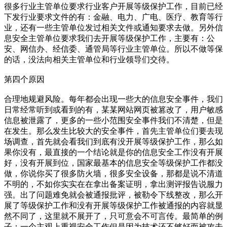
很多行业主管单位要求行业客户开展等级保护工作，目前已经
下发行业要求文件的有：金融、电力、广电、医疗、教育等行
业，还有一些主管单位发过相关文件或通知要求去做。另外信
息安全主管单位要求我们去开展等级保护工作，主要有：公
安、网信办、经信委、通管局等行业主管单位。所以不做等保
的话，没法向相关主管单位和行业领导们交待。
第四个原因
合理地规避风险。每年都会出现一些大的信息安全事件，我们
日常经常听到或看到的有，某某网站网页被篡改了，用户敏感
信息被泄露了，更多的一些小范围安全事件我们不清楚，但是
在发生。那么发生比较大的安全事件，首先主管单位们要去现
场调查，首先就会看我们到底有没开展等级保护工作，那么如
果你没有，最直接的一个结论就是你的信息安全工作没有开展
好，没有开展到位，国家最基本的信息安全等级保护工作都没
做，你说你买了很多防火墙，很多安全设备，那都是说不清道
不明的，不如你实实在在拿出备案证明，拿出测评报告说服力
强。出了问题难免就会被通报批评，被勒令下线整改，那么开
展了等级保护工作和没有开展等级保护工作被通报的内容就显
然不同了，这里就不展开了，只可意会不可言传。最简单的例
子：一个主观上重视安全工作但是因为技术还不够好而被攻击