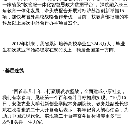
一家省级
“
教管服一体化智慧思政大数据平台
”
。深度融入长三
角教育一体化发展，牵头或配合开展对标沪苏浙创新举措
15
项，加快与省外高校战略合作步伐。目前，获教育部批准的本
科及以上层次中外合作办学项目
22
个。
2012
年以来，我省累计培养高校毕业生
324.8
万人，毕业
生初次就业率始终稳定在
88%
以上，稳居全国第一方阵。
·
基层连线
“
回首非凡十年，打赢脱贫攻坚战，全面建成小康社会，
我们有幸参与、见证第一个百年奋斗目标如期实现。
”10
月
16
日，安徽农业大学创新创业学院常务副院长、教务处副处长徐
斌在收看党的二十大开幕会后表示，将牢记育人初心使命，为
助力中国式现代化、实现第二个百年奋斗目标培养更多
“
三
农
”
排头兵、生力军。