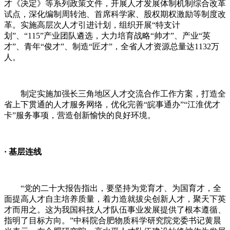
才《决定》等系列政策文件，开展人才发展体制机制综合改革
试点，深化编制周转池、首席科学家、股权期权激励等制度改
革。实施高层次人才引进计划，组织开展
“
特支计
划
”
、
“115”
产业团队遴选，大力培育战略
“
帅才
”
、产业
“
英
才
”
、青年
“
俊才
”
、制造
“
匠才
”
，全省人才资源总量达
1132
万
人。
制定实施加强长三角地区人才交流合作工作方案，打造全
省上下贯通的人才服务网络，优化完善
“
皖事通办
”“
江淮优才
卡
”
服务事项，营造创新愉快的良好环境。
·
基层连线
“
党的二十大报告指出，要坚持为党育才、为国育才，全
面提高人才自主培养质量，着力造就拔尖创新人才，聚天下英
才而用之。这为我国科技人才队伍事业发展提供了根本遵循、
指明了目标方向。
”
中科院合肥物质科学研究院党委书记黄晨