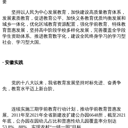
要
坚持以人民为中心发展教育，加快建设高质量教育体系，
发展素质教育，促进教育公平。加快义务教育优质均衡发展和
城乡一体化，优化区域教育资源配置，强化学前教育、特殊教
育普惠发展，坚持高中阶段学校多样化发展，完善覆盖全学段
学生资助体系。推进教育数字化，建设全民终身学习的学习型
社会、学习型大国。
·
安徽实践
党的十八大以来，我省教育发展坚持对标先进、奋勇争
先，教育水平迈上新台阶。
连续实施三期学前教育行动计划，推动学前教育普惠发
展。
2011
年至
2021
年全省新建改扩建公办园
6648
所，截至
2021
年底，公办园在园幼儿占比和普惠性幼儿园覆盖率分别达
53.8%
、
88%
，实现农村
“
一镇一园
”
目标。