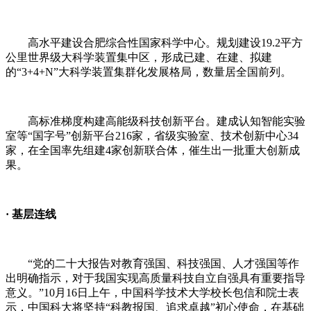
高水平建设合肥综合性国家科学中心。规划建设
19.2
平方
公里世界级大科学装置集中区，形成已建、在建、拟建
的
“3+4+N”
大科学装置集群化发展格局，数量居全国前列。
高标准梯度构建高能级科技创新平台。建成认知智能实验
室等
“
国字号
”
创新平台
216
家，省级实验室、技术创新中心
34
家，在全国率先组建
4
家创新联合体，催生出一批重大创新成
果。
·
基层连线
“
党的二十大报告对教育强国、科技强国、人才强国等作
出明确指示，对于我国实现高质量科技自立自强具有重要指导
意义。
”10
月
16
日上午，中国科学技术大学校长包信和院士表
示，中国科大将坚持
“
科教报国、追求卓越
”
初心使命，在基础