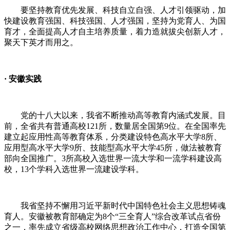
要坚持教育优先发展、科技自立自强、人才引领驱动，加
快建设教育强国、科技强国、人才强国，坚持为党育人、为国
育才，全面提高人才自主培养质量，着力造就拔尖创新人才，
聚天下英才而用之。
·
安徽实践
党的十八大以来，我省不断推动高等教育内涵式发展。目
前，全省共有普通高校
121
所，数量居全国第
9
位。在全国率先
建立起应用性高等教育体系，分类建设特色高水平大学
8
所、
应用型高水平大学
9
所、技能型高水平大学
45
所，做法被教育
部向全国推广。
3
所高校入选世界一流大学和一流学科建设高
校，
13
个学科入选世界一流建设学科。
我省坚持不懈用习近平新时代中国特色社会主义思想铸魂
育人。安徽被教育部确定为
8
个
“
三全育人
”
综合改革试点省份
之一，率先成立省级高校网络思想政治工作中心，打造全国第