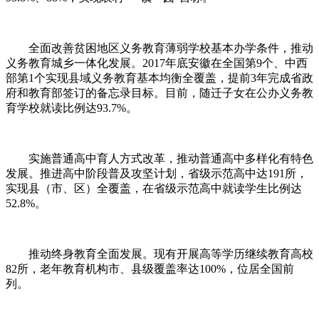
全面改善贫困地区义务教育薄弱学校基本办学条件，推动
义务教育城乡一体化发展。
2017
年底安徽在全国第
9
个、中西
部第
1
个实现县域义务教育基本均衡全覆盖，提前
3
年完成省政
府和教育部签订的备忘录目标。目前，随迁子女在公办义务教
育学校就读比例达
93.7%
。
实施普通高中育人方式改革，推动普通高中多样化有特色
发展。推进高中阶段普及攻坚计划，省级示范高中达
191
所，
实现县（市、区）全覆盖，在省级示范高中就读学生比例达
52.8%
。
推动终身教育全面发展。现有开展高等学历继续教育高校
82
所，老年教育机构市、县级覆盖率达
100%
，位居全国前
列。