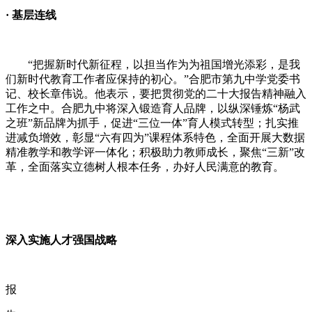
·
基层连线
“
把握新时代新征程，以担当作为为祖国增光添彩，是我
们新时代教育工作者应保持的初心。
”
合肥市第九中学党委书
记、校长章伟说。他表示，要把贯彻党的二十大报告精神融入
工作之中。合肥九中将深入锻造育人品牌，以纵深锤炼
“
杨武
之班
”
新品牌为抓手，促进
“
三位一体
”
育人模式转型；扎实推
进减负增效，彰显
“
六有四为
”
课程体系特色，全面开展大数据
精准教学和教学评一体化；积极助力教师成长，聚焦
“
三新
”
改
革，全面落实立德树人根本任务，办好人民满意的教育。
深入实施人才强国战略
报