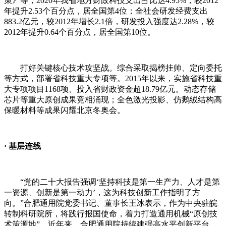
策》等，
2020
年我省地方财政科技支出占比达
4.95%
，较
2012
年提升
2.53
个百分点，居全国第
4
位；全社会研发经费支出
883.2
亿元，较
2012
年增长
2.1
倍，研发投入强度达
2.28%
，较
2012
年提升
0.64
个百分点，居全国第
10
位。
打好关键核心技术攻坚战。综合采取揭榜挂帅、定向委托
等方式，部署省科技重大专项等。
2015
年以来，实施省科技重
大专项项目
1168
项、投入省财政资金超
18.79
亿元。动态存储
芯片等重大原创成果竞相涌现；全色激光投影、仿鹅绒结构高
保暖材料等成果闪耀北京冬奥会。
·
基层连线
“
党的二十大报告强调
‘
坚持科技是第一生产力、人才是第
一资源、创新是第一动力
’
，这为科技创新工作指明了方
向。
”
合肥通用院党委书记、董事长王冰表示，作为中央驻皖
转制科研院所，将践行报国使命，着力打造通用机械
“
原创技
术策源地
”
。近年来，合肥通用院持续建强高水平创新平台，