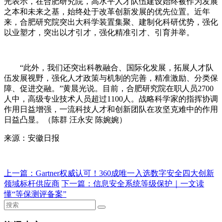
光表示，在合肥研究院，高水平人才队伍建设始终被作为发展
之本和未来之基，始终处于改革创新发展的优先位置。近年
来，合肥研究院突出大科学装置集聚、建制化科研优势，强化
以业塑才，突出以才引才，强化精准引才、引育并举。
“
此外，我们还突出科教融合、国际化发展，拓展人才队
伍发展视野，强化人才政策与机制的完善，精准激励、分类保
障、促进交融。
”
黄晨光说。目前，合肥研究院在职人员
2700
人中，高级专业技术人员超过
1100
人。战略科学家的指挥协调
作用日益增强，一流科技人才和创新团队在攻坚克难中的作用
日益凸显。（陈群 汪永安 陈婉婉）
来源：安徽日报
上一篇：
Gartner权威认可！360成唯一入选数字安全四大创新
领域标杆供应商
下一篇：
信息安全系统等级保护｜一文读
懂“等保测评备案”