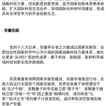
战略科技力量，优化配置创新资源，提升国家创新体系整体效
能。扩大国际科技交流合作，加强国际化科研环境建设，形成
具有全球竞争力的开放创新生态。
·
安徽实践
党的十八大以来，安徽举全省之力建成以国家实验室、合
肥综合性国家科学中心为引领的国家战略科技力量体系，催生
出更多
“
从
0
到
1”
原创性成果，量子科技、新能源、新材料等领
域科技创新实现并跑领跑。
高质量服务保障国家实验室建设。实施专项推进行动，全
面入轨运行全国首个国家实验室。世界首条量子保密通信干
线
“
京沪干线
”
、首颗量子科学实验卫星
“
墨子号
”
、首颗量子微
纳卫星
“
济南一号
”
等
“
国之重器
”
相继问世。成功研发
“
九
章
”“
祖冲之号
”
系列量子计算原型机。成功争取深空探测实验
室落户安徽。