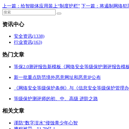
上一篇：
给智能体应用装上“制度护栏”
下一篇：
将遏制网络犯
资讯中心
安全资讯
(1338)
行业资讯
(163)
热门文章
等保2.0测评报告新模板《网络安全等级保护测评报告模
新一批重点防范境外恶意网址和恶意IP公布
《网络安全等级保护条例》与《信息安全等级保护管理办
等级保护测评师的初、中、高级 进阶之路
相关文章
谨防“数字泔水”侵蚀青少年心智
携程被罚，51.79亿！