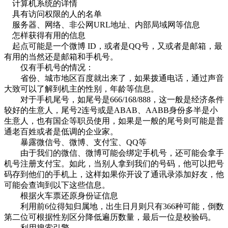
计算机系统的详情
具有访问权限的人的名单
服务器、网络、非公网URL地址、内部局域网等信息
怎样获得有用的信息
起点可能是一个微博 ID，或者是QQ号，又或者是邮箱，最
有用的当然还是邮箱和手机号。
仅有手机号的情况：
省份、城市地区百度就出来了，如果拨通电话，通过声音
大致可以了解到机主的性别，年龄等信息。
对于手机尾号，如尾号是666/168/888，这一般是经济条件
较好的生意人，尾号2连号或是ABAB、AABB身份多半是小
生意人，也有国企等职员使用，如果是一般的尾号则可能是普
通老百姓或者是低调的企业家。
暴露微信号、微博、支付宝、QQ等
由于我们的微信、微博可能会绑定手机号，还可能会拿手
机号注册支付宝。如此，当别人拿到我们的号码，他可以把号
码存到他们的手机上，这样如果你开设了通讯录添加好友，他
可能会查询到以下这些信息。
根据火车票还原身份证信息
利用前6位得知归属地，出生日月则只有366种可能，倒数
第二位可根据性别区分降低遍历数量，最后一位是校验码。
利用搜索引擎