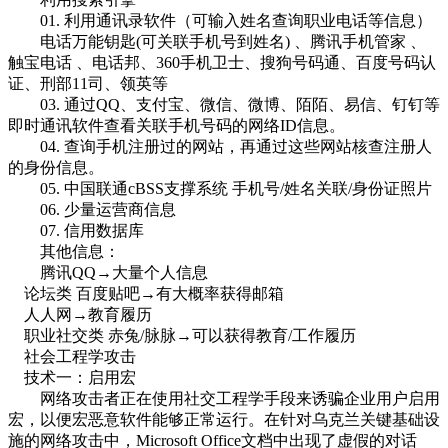
01. 利用通讯录软件（可输入姓名查询职业电话等信息）
电话万能钥匙(可关联手机号到姓名) 、腾讯手机管家 、
触宝电话 、电话邦、360手机卫士、搜狗号码通、百度号码认
证、刑部11司、领英等
03. 通过QQ、支付宝、微信、微博、陌陌、易信、钉钉等
即时通讯软件查看关联手机号码的网络ID信息。
04. 查询手机注册过的网站，再通过这些网站核查注册人
的身份信息。
05. 中国联通cBSS支撑系统 手机号/姓名关联/身份证照片
06. 少量运营商信息
07. 信用数据库
其他信息：
腾讯QQ→大量个人信息
论坛类 百度贴吧→有大概率获得邮箱
人人网→教育履历
职业社交类 赤兔/脉脉→可以获得教育/工作履历
社会工程学攻击
技术一：启用宏
网络攻击者正在使用社交工程学手段来诱骗企业用户启用
宏，以便宏恶意软件能够正常运行。在针对乌克兰关键基础设
施的网络攻击中，Microsoft Office文档中出现了虚假的对话