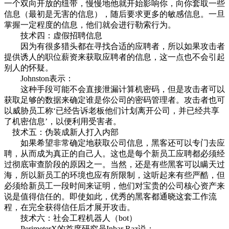
一个双向开放的纽带，慢慢地他就开始影响你，向你套取一些
信息（最初是无害的信息），随后要求更多的敏感信息。一旦
掌握一定程度的信息，他们就会进行勒索行为。
技术四：虚假招聘信息
因为有很多猎头都在寻找合适的应聘者，所以如果攻击者
提供诱人的职位薪资来获取应聘者的信息，这一点也不会引起
别人的怀疑。
Johnston表示：
这种手段可能不会直接泄漏计算机密码，但是攻击者可以
获取足够的数据来确定谁是你公司的密码管理者。攻击者也可
以威胁员工称‘已经告诉老板他们计划离开公司，并已经共享
了机密信息’，以便利用受害者。
技术五：伪装成新人打入内部
如果希望非常确定地获取公司信息，黑客还可以专门去应
聘，从而成为真正的自己人。这也是每个新员工应聘都必须经
过彻底审查阶段的原因之一。当然，还是有些黑客可以瞒天过
海，所以新员工的环境也应有所限制，这听起来有些严酷，但
必须给新员工一段时间来证明，他们对宝贵的公司核心资产来
说是值得信任的。即使如此，优秀的黑客都通晓这套工作流
程，在完全获得信任后才展开攻击。
技术六：社会工程机器人（bot）
PerimeterX的首席研究员Inbar Raz说：