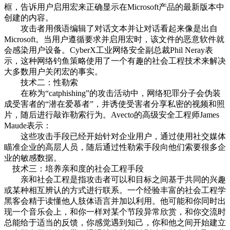
框，告诉用户启用宏来正确显示在Microsoft产品的最新版本中
创建的内容。
攻击者用俄语编辑了对话文本并让对话看起来像是出自
Microsoft。当用户遵循要求并启用宏时，该文件的恶意软件就
会感染用户设备。CyberX工业网络安全副总裁Phil Neray表
示，这种网络钓鱼策略使用了一个有趣的社会工程技术来解决
大多数用户关闭宏的事实。
技术二：性勒索
在称为“catphishing”的攻击活动中，网络犯罪分子会伪装
成受害者的“潜在爱慕者”，并诱使受害者分享私密的视频和照
片，随后进行敲诈勒索行为。Avecto的高级安全工程师James
Maude表示：
这些攻击手段已经开始针对企业用户，通过使用社交媒体
瞄准企业的高层人员，随后通过性勒索手段向他们索要很多企
业的敏感数据。
技术三：培养亲和度的社会工程手段
亲和社会工程是指攻击者可以和目标之间基于共同的兴趣
或某种相互辨认的方式进行联系。一个经验丰富的社会工程学
黑客会精于读懂他人肢体语言并加以利用。他可能和你同时出
现一个音乐会上，和你一样对某个节段异常欣赏，和你交流时
总能给于适当的反馈，你感觉遇到知己，你和他之间开始建立