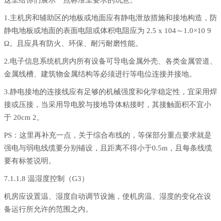
1.主机房和辅助区的地板或地面应有静电泄放措施和接地构造，防
静电地板或地面的表面电阻或体积电阻应为 2.5 x 104～1.0×10 9
Ω。且应具有防火、环保、耐污耐磨性能。
2.电子信息系统机房内所有设备可导电金属外壳、各类金属管道、
金属线槽、建筑物金属结构等必须进行等电位连接并接地。
3.静电接地的连接线应有足够的机械强度和化学稳定性，宜采用焊
接或压接，当采用导电胶与接地导体粘接时，其接触面积不宜小
于 20cm 2。
PS：这里再补充一点，关于综合布线的，等保部分重点要求就是
强电与弱电线缆要分别铺设，且距离不得小于0.5m，且每条线缆
要有标签说明。
7.1.1.8 温湿度控制（G3）
机房应设置温、湿度自动调节设施，使机房温、湿度的变化在设
备运行所允许的范围之内。