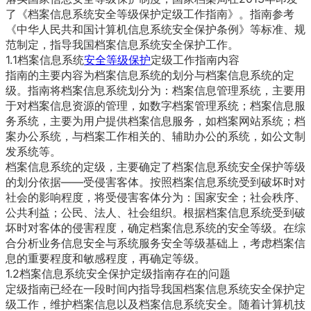
了《档案信息系统安全等级保护定级工作指南》
。指南参考
《中华人民共和国计算机信息系统安全保护条例》等标准、规
范制定，指导我国档案信息系统安全保护工作。
1.
1
档案信息系统
安全等级保护
定级工作指南内容
指南的主要内容为档案信息系统的划分与档案信息系统的定
级。指南将档案信息系统划分为：档案信息管理系统，主要用
于对档案信息资源的管理，如数字档案管理系统；档案信息服
务系统，主要为用户提供档案信息服务，如档案网站系统；档
案办公系统，与档案工作相关的、辅助办公的系统，如公文制
发系统等。
档案信息系统的定级，主要确定了档案信息系统安全保护等级
——
的划分依据
受侵害客体。按照档案信息系统受到破坏时对
社会的影响程度，将受侵害客体分为：国家安全；社会秩序、
公共利益；公民、法人、社会组织。根据档案信息系统受到破
坏时对客体的侵害程度，确定档案信息系统的安全等级。在综
合分析业务信息安全与系统服务安全等级基础上，考虑档案信
息的重要程度和敏感程度，再确定等级。
1.2
档案信息系统安全保护定级指南存在的问题
定级指南已经在一段时间内指导我国档案信息系统安全保护定
级工作，维护档案信息以及档案信息系统安全。随着计算机技