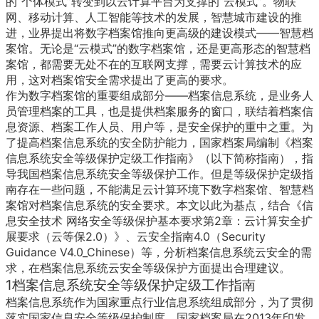
“
”
“
”
的
个体模式
转变到以云计算平台为支撑的
云模式
。物联
网、移动计算、人工智能等技术的发展，智慧城市建设的推
——
进，业界提出将数字档案馆推向更高级的建设模式
智慧档
“
”
案馆。无论是
云模式
的数字档案馆，还是更高形态的智慧档
案馆，都需要无处不在的互联网支撑，需要云计算技术的应
用，这对档案馆安全需求提出了更高的要求。
——
作为数字档案馆的重要组成部分
档案信息系统，是业务人
员管理档案的工具，也是提供档案服务的窗口，联结着档案信
息资源、档案工作人员、用户等，是安全保护的重中之重。为
了提高档案信息系统的安全防护能力，国家档案局编制《档案
信息系统安全等级保护定级工作指南》（以下简称指南），指
导我国档案信息系统安全等级保护工作。但是等级保护定级指
南存在一些问题，不能满足云计算环境下数字档案馆、智慧档
案馆对档案信息系统的安全要求。本文以此为基点，结合《信
2
息安全技术
网络安全等级保护基本要求第
章：云计算安全扩
2.0
4.0
Security
展要求（云等保
）》、云安全指南
（
Guidance V4.0_Chinese
）
等，分析档案信息系统云安全的需
求，在档案信息系统云安全等级保护方面提出合理建议。
1
档案信息系统安全等级保护定级工作指南
档案信息系统作为国家重点行业信息系统组成部分，为了贯彻
2013
落实国家信息安全等级保护制度，国家档案局在
年印发