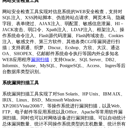
网站安全检查工具
网站安全检查工具实现对信息系统的WEB安全检查，支持对
SQL注入、XSS跨站脚本、伪造跨站点请求、网页木马、隐藏
字段、表单绕过、AJAX注入、弱配置、敏感信息泄漏、HI－
JACK攻击、弱口令、Xpath注入、LDAP注入、框架注入、操
作系统命令注入、Flash源代码泄漏、Flash跨域攻击、Cookies
注入、敏感文件、第三方软件、其他各类CGI等漏洞进行扫
描；支持易通、织梦、Discuz、Ecshop、方欣、大汉、通达
OA、SHOPEX、亿邮邮件系统命令执行等国内外众多知名
WEB应用程序
漏洞扫描
；支持Oracle、SQL Server、DB2、
Informix、Sybase、MySQL、PostgreSQL、Access、 Ingres等后
台数据库类型识别。
系统漏洞扫描工具
系统漏洞扫描工具实现了对Sun Solaris、HP Unix、IBM AIX、
IRIX、Linux、BSD、Microsoft Windows
XP/2003/Vista/2008/7、等操作系统进行漏洞扫描，以及Web、
FTP、电子邮件等应用系统以及Office、Apache等常用软件漏
洞扫描。同时也可以对网络设备进行漏洞扫描。可以自动统计
总体漏洞数量、统计不同操作系统类型的主机数量、统计所有