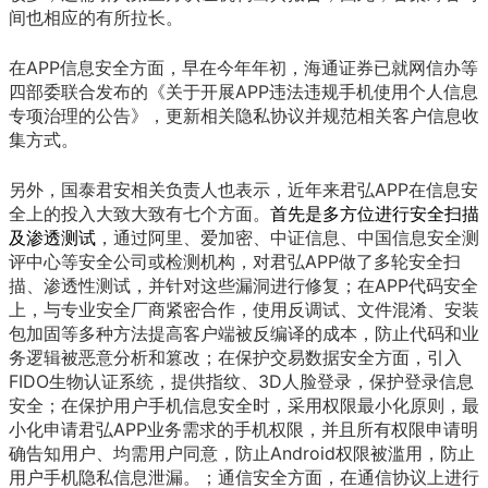
间也相应的有所拉长。
在APP信息安全方面，早在今年年初，海通证券已就网信办等
四部委联合发布的《关于开展APP违法违规手机使用个人信息
专项治理的公告》，更新相关隐私协议并规范相关客户信息收
集方式。
另外，国泰君安相关负责人也表示，近年来君弘APP在信息安
全上的投入大致大致有七个方面。
首先是多方位进行安全扫描
及渗透测试
，通过阿里、爱加密、中证信息、中国信息安全测
评中心等安全公司或检测机构，对君弘APP做了多轮安全扫
描、渗透性测试，并针对这些漏洞进行修复；在APP代码安全
上，与专业安全厂商紧密合作，使用反调试、文件混淆、安装
包加固等多种方法提高客户端被反编译的成本，防止代码和业
务逻辑被恶意分析和篡改；在保护交易数据安全方面，引入
FIDO生物认证系统，提供指纹、3D人脸登录，保护登录信息
安全；在保护用户手机信息安全时，采用权限最小化原则，最
小化申请君弘APP业务需求的手机权限，并且所有权限申请明
确告知用户、均需用户同意，防止Android权限被滥用，防止
用户手机隐私信息泄漏。；通信安全方面，在通信协议上进行