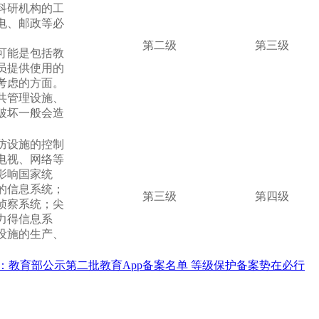
科研机构的工
电、邮政等必
第二级
第三级
可能是包括教
员提供使用的
考虑的方面。
共管理设施、
破坏一般会造
防设施的控制
电视、网络等
影响国家统
的信息系统；
第三级
第四级
侦察系统；尖
力得信息系
设施的生产、
：
教育部公示第二批教育App备案名单 等级保护备案势在必行