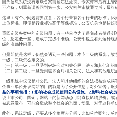
因为信息系统没有定级备案而被违法处罚。专家评审后有主管
不准备，则重新调整回到第一步。公安机关审核通过后，最终
这里面有个小问题需要注意，各个行业有各个行业的标准，比
上位标准。即便是行业标准高于等保标准，公安机关也是按照
重回定级备案中的定级问题，有一些单位为了避免或者躲避测
位，想定低一些，造成了定级不准确。公安部也是看到这种现象
级的准确性问题。
但是即使是这样，仍然会遇到一些问题，本应二级的系统，故
一级，二级怎么定义的。
（一）第一级，一旦受到破坏会对相关公民、法人和其他组织
（二）第二级，一旦受到破坏会对相关公民、法人和其他组织
一级系统中仅仅是对公民、法人和其他组织的合法权益造成损
企事业单位开设网站的目的就是为了公开信息，对外宣传，服
益的事项包括：1.影响社会成员使用公共设施。2.影响社会成
说上市公司、国企，网站上的新闻动态可能直接影响股价。或
被恶意发布，可能会造成整个社会的恐慌，动乱，对于这样单
此外，系统定级，还要从多个角度去分析，比如单位职能，单