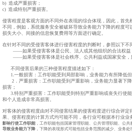
b) 造成严重损害；
c) 造成特别严重损害。
侵害程度是客观方面的不同外在表现的综合体现，因此，首先
不同，例如，系统服务安全被破坏导致业务能力下降的程度可
损失大小、间接的信息恢复费用等方面进行确定。
在针对不同的受侵害客体进行侵害程度的判断时，参照以下不
——如果受侵害客体是公民、法人或其他组织的合法权益
——如果受侵害客体是社会秩序、公共利益或国家安全，则
不同侵害后果的三种侵害程度描述如下：
1.一般损害：工作职能受到局部影响，业务能力有所降低但
2．严重损害：工作职能受到严重影响，业务能力显著下降且
损害；
3.特别严重损害：工作职能受到特别严重影响或丧失行使能
和个人造成非常高损害。
对客体的侵害程度由对不同侵害结果的侵害程度进行综合评定
果、侵害程度的计算方式均可能不同，各行业可根据本行业业
影响行使工作职能
，工作职能包括国家管理职能、公共管理职能、公共
导致业务能力下降
，下降的表现形式可能包括业务范围的减少、业务处