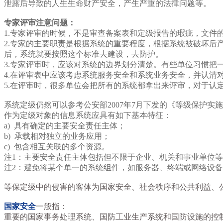
泄露后导致的人生生命财产安全，产生严重的法律问题等。
专家评审注意问题：
1.专家评审的时候，不是审查备案表和定级报告的瑕疵，文件
2.专家的主要职责是根据系统的重要程度，根据系统被破坏
后，系统就要按照这个标准去建设，去防护。
3.专家评审时，应该对系统的边界划分清楚。有些单位习惯把
4.在评审表中应该考虑系统服务安全和系统业务安全，并认清
5.在评审时，很多单位会把所有的系统都拿出来评审，对于认
系统定级仍然可以参考公安部2007年7月下发的《等级保护实
作为定级对象的信息系统应具有如下基本特征：
a) 具有确定的主要安全责任主体；
b) 承载相对独立的业务应用；
c) 包含相互关联的多个资源。
注1：主要安全责任主体包括但不限于企业、机关和事业单位
注2：避免将某个单一的系统组件，如服务器、终端或网络设
等保定级中的侵害的客体为国家安全、社会秩序和公共利益、
国家安全
一般指：
重要的国家事务处理系统、国防工业生产系统和国防设施的控