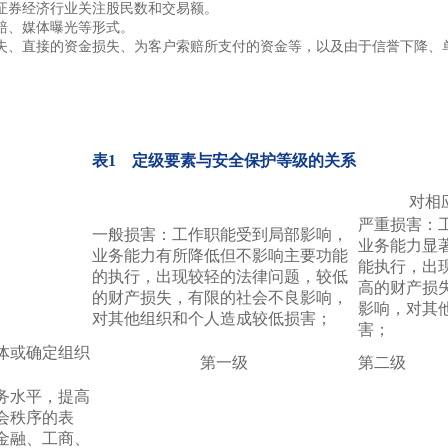
证券经济行业关注股民数和交易额。
赔、媒体曝光等形式。
失、直接的资金损失、为客户索赔所支付的资金等，以及由于信誉下降、
表1 定级要素与安全保护等级的关系
对相
严重损害：
一般损害：工作职能受到局部影响，
业务能力显
业务能力有所降低但不影响主要功能
能执行，出
的执行，出现较轻的法律问题，较低
高的财产损
的财产损失，有限的社会不良影响，
影响，对其
对其他组织和个人造成较低损害；
害；
体或确定组织
第一级
第二级
务水平，提高
会秩序的表
金融、工商、