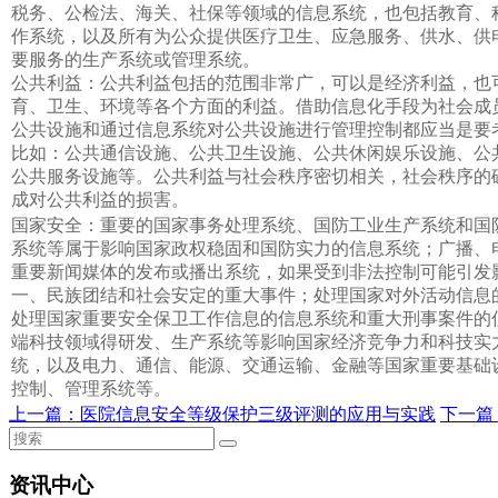
税务、公检法、海关、社保等领域的信息系统，也包括教育、
作系统，以及所有为公众提供医疗卫生、应急服务、供水、供
要服务的生产系统或管理系统。
公共利益：公共利益包括的范围非常广，可以是经济利益，也
育、卫生、环境等各个方面的利益。借助信息化手段为社会成
公共设施和通过信息系统对公共设施进行管理控制都应当是要
比如：公共通信设施、公共卫生设施、公共休闲娱乐设施、公
公共服务设施等。公共利益与社会秩序密切相关，社会秩序的
成对公共利益的损害。
国家安全：重要的国家事务处理系统、国防工业生产系统和国
系统等属于影响国家政权稳固和国防实力的信息系统；广播、
重要新闻媒体的发布或播出系统，如果受到非法控制可能引发
一、民族团结和社会安定的重大事件；处理国家对外活动信息
处理国家重要安全保卫工作信息的信息系统和重大刑事案件的
端科技领域得研发、生产系统等影响国家经济竞争力和科技实
统，以及电力、通信、能源、交通运输、金融等国家重要基础
控制、管理系统等。
上一篇：
医院信息安全等级保护三级评测的应用与实践
下一篇
资讯中心