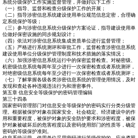
系统分级保护工作实施监督管理，并做好以下工作：
（一）指导、监督和检查分级保护工作的开展；
（二）指导涉密信息系统建设使用单位规范信息定密，合理确
定系统保护等级；
（三）参与涉密信息系统分级保护方案论证，指导建设使用单
位做好保密设施的同步规划设计；
（四）依法对涉密信息系统集成资质单位进行监督管理；
（五）严格进行系统测评和审批工作，监督检查涉密信息系统
建设使用单位分级保护管理制度和技术措施的落实情况；
（六）加强涉密信息系统运行中的保密监督检查。对秘密级、
机密级信息系统每两年至少进行一次保密检查或者系统测评，
对绝密级信息系统每年至少进行一次保密检查或者系统测评；
（七）了解掌握各级各类涉密信息系统的管理使用情况，及时
发现和查处各种违规违法行为和泄密事件。
第五章 信息安全等级保护的密码管理编辑
第三十四条
国家密码管理部门对信息安全等级保护的密码实行分类分级管
理。根据被保护对象在国家安全、社会稳定、经济建设中的作
用和重要程度，被保护对象的安全防护要求和涉密程度，被保
护对象被破坏后的危害程度以及密码使用部门的性质等，确定
密码的等级保护准则。
信息系统运营、使用单位采用密码进行等级保护的，应当遵照