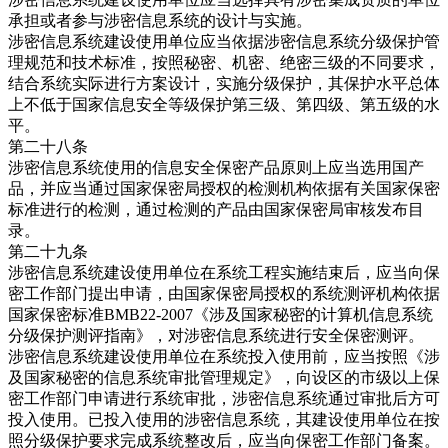
承担或者参与涉密信息系统的设计与实施。
涉密信息系统建设使用单位应当依据涉密信息系统分级保护管
理规范和技术标准，按照秘密、机密、绝密三级的不同要求，
结合系统实际进行方案设计，实施分级保护，其保护水平总体
上不低于国家信息安全等级保护第三级、第四级、第五级的水
平。
第二十八条
涉密信息系统使用的信息安全保密产品原则上应当选用国产
品，并应当通过国家保密局授权的检测机构依据有关国家保密
标准进行的检测，通过检测的产品由国家保密局审核发布目
录。
第二十九条
涉密信息系统建设使用单位在系统工程实施结束后，应当向保
密工作部门提出申请，由国家保密局授权的系统测评机构依据
国家保密标准BMB22-2007《涉及国家秘密的计算机信息系统
分级保护测评指南》，对涉密信息系统进行安全保密测评。
涉密信息系统建设使用单位在系统投入使用前，应当按照《涉
及国家秘密的信息系统审批管理规定》，向设区的市级以上保
密工作部门申请进行系统审批，涉密信息系统通过审批后方可
投入使用。已投入使用的涉密信息系统，其建设使用单位在按
照分级保护要求完成系统整改后，应当向保密工作部门备案。