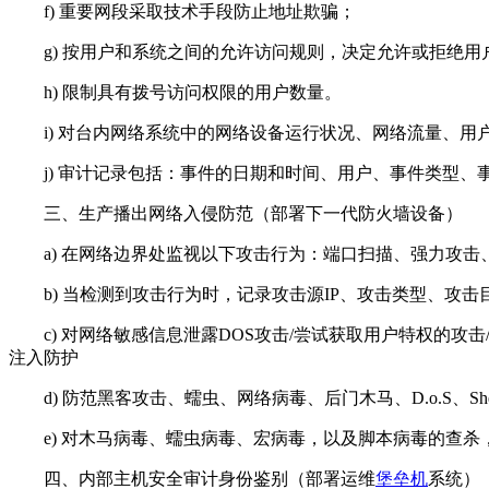
f) 重要网段采取技术手段防止地址欺骗；
g) 按用户和系统之间的允许访问规则，决定允许或拒绝用
h) 限制具有拨号访问权限的用户数量。
i) 对台内网络系统中的网络设备运行状况、网络流量、用
j) 审计记录包括：事件的日期和时间、用户、事件类型、
三、生产播出网络入侵防范（部署下一代防火墙设备）
a) 在网络边界处监视以下攻击行为：端口扫描、强力攻击
b) 当检测到攻击行为时，记录攻击源IP、攻击类型、攻击
c) 对网络敏感信息泄露DOS攻击/尝试获取用户特权的攻击
注入防护
d) 防范黑客攻击、蠕虫、网络病毒、后门木马、D.o.S、S
e) 对木马病毒、蠕虫病毒、宏病毒，以及脚本病毒的查杀
四、内部主机安全审计身份鉴别（部署运维
堡垒机
系统）