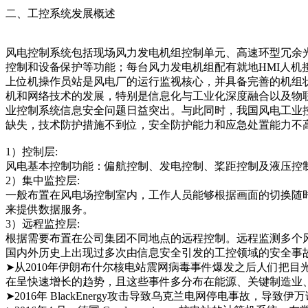
二、工控系统发展概述
风电控制系统包括现场风力发电机组控制单元、高速环型冗余
控制和设备保护等功能；每台风力发电机组配有就地HMI人
上位机操作员站是风电厂的运行监视核心，并具备完善的机组
机和网络技术的发展，特别是信息化与工业化深度融合以及物
业控制系统信息安全问题日益突出。与此同时，我国风电工业
缺失，技术防护措施不到位，安全防护能力和应急处置能力不
1）控制层:
风电基本控制功能：偏航控制、发电控制、桨距控制及液压控
2）集中监控层:
一般布置在风电场控制室内，工作人员能够根据画面的切换随
来提供数据服务。
3）远程监控层:
根据需要布置在公司集团不同地点的远程控制。远程监测多个
国内外历史上出现过多次由信息安全引发的工控领域的安全事
➤从2010年伊朗布什尔核电站震网病毒事件爆发之后人们把目
在呈快速增长的趋势，且这些事件多分布在能源、关键制造业
➤2016年 BlackEnergy攻击导致乌克兰电网停电事