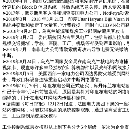
➤2016年4 月，德国 Gundremmingen 核电站的计
计算机的 Block B 信息系统，导致系统恶意关停。所以专家
➤2017年，俄罗斯黑客入侵和调查美国电力公司，NotPe
➤2018年3月，2018 年3月 21日，印度Uttar Haryan
系统并窃取和锁定了大量客户计费数据，同时向UHBVN公司勒
➤ 2018年4月24日，乌克兰能源和煤炭工业部网站遭黑客
➤2019年3月7日，委内瑞拉国内古里风电厂，包括首都加拉
规模交通拥堵，学校、医院、工厂、机场等都受到严重影响，
➤2019年7月，南非电力公司遭勒索病毒攻击导致电费无法
中断。
➤2019年8月24日，乌克兰国家安全局在南乌克兰核电站
视频卡、硬盘等许多未经授权的计算机部件以及光纤和网线接
➤2019年9月5日，美国西部一家电力公司因边界防火墙受
击，导致目标设备连续重新启动并中断网络通信。
➤2019年10月30日，印度核电公司正式证实，库丹库兰
件已于今年9月4日前被发现，原因是其针对印度核电站的网
编译的，用于在电站IT网络内传播和操作。
➤据英国《每日邮报》12月2日报道，法国电力集团下属的一
站内部网络，可能获得极高的系统控制权限，通过隔离受害主
三、工业控制系统层次模型
工业控制系统层次模型从上到下共分为5个层级，依次为企业资