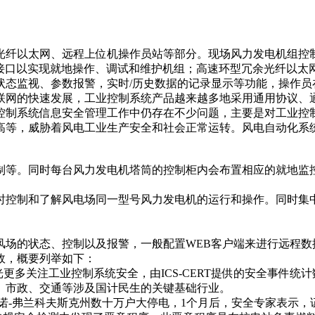
光纤以太网、远程上位机操作员站等部分。现场风力发电机组控
机接口以实现就地操作、调试和维护机组；高速环型冗余光纤以太
状态监视、参数报警，实时/历史数据的记录显示等功能，操作员
联网的快速发展，工业控制系统产品越来越多地采用通用协议、
控制系统信息安全管理工作中仍存在不少问题，主要是对工业控
高等，威胁着风电工业生产安全和社会正常运转。风电自动化系
制等。同时每台风力发电机塔筒的控制柜内会布置相应的就地监
时控制和了解风电场同一型号风力发电机的运行和操作。同时集中
风场的状态、控制以及报警，一般配置WEB客户端来进行远程数
故，概要列举如下：
光更多关注工业控制系统安全，由ICS-CERT提供的安全事件
、市政、交通等涉及国计民生的关键基础行业。
故，导致伊万诺-弗兰科夫斯克州数十万户大停电，1个月后，安全专家