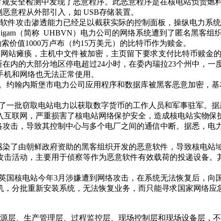
算机系统，在常规安全检测中发现了恶意程序。此恶意程序是在核电站负责
推测恶意程从外部引入，如 USB存储装置。
tya勒索软件攻击渗透能力已经足以截获实际的控制面板，操纵电力
a Bijli Vitran Nigam（简称 UHBVN）电力公司的网络系
索价值1000万卢布（约15万美元）的比特币作为赎金。
攻击，网站瘫痪，主机中文件被加密，主页留下要求支付比特币赎金
加斯在内的大部分地区停电超过24小时，在委内瑞拉23个州中，
手机和网络也无法正常使用。
缴纳。约翰内斯堡市电力公司应用程序和数据库被黑客恶意加密，
内逮捕了一批窃取电站电力以获取数字货币的工作人员和军事驻军
入互联网，严重损害了核电站网络保护安全，造成核电站实物保
到网络攻击，导致其控制中心与多个电厂之间的通信中断。据悉，
核电站感染了由朝鲜政府资助的黑客组织开发的恶意软件，导致核电
络攻击活动，主要用于侦察等作为恶意软件有效载荷的投递设备。
座英国核电站今年3月涉嫌遭到网络攻击，在系统无法恢复后，向
机，分批重新安装系统，无法恢复业务，而只能寻求国家网络应
源层、生产管理层、过程监控层、现场控制层和现场设备层，不