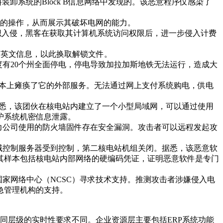
燃料装卸系统的Block B信息网络中发现的。该恶意程序仅感染了
系统的操作，从而展示其破坏电网的能力。
统遭到了匿名黑客组织入侵，黑客在获取其计算机系统访问权限后，进一步侵入计费
的英文信息，以此换取解锁文件。
一度有20个州全面停电，停电导致加拉加斯地铁无法运行，造成大
基本上瘫痪了它的外部服务。无法通过网上支付系统购电，供电
。据悉，该团伙在核电站内建立了一个小型局域网，可以通过使用
护系统机密信息泄露。
电力公司使用的防火墙固件存在安全漏洞。攻击者可以远程发起攻
站域控制服务器受到控制，第二核电站机组关闭。据悉，该恶意软
其样本包括核电站内部网络的硬编码凭证，证明恶意软件是专门
国家网络中心（NCSC）寻求技术支持。推测攻击者涉嫌侵入电
急管理机构的支持。
同层级的实时性要求不同。企业资源层主要包括ERP系统功能