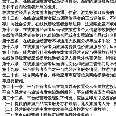
第十二条
在线旅游经营者应当提供真实、准确的旅游服务信息
务和平台内经营者开展的业务。
在线旅游经营者为旅游者提供交通、住宿、游览等预订服务的
第十三条
在线旅游经营者应当保障旅游者的正当评价权，不得
存并向社会公开。在线旅游经营者删除法律、法规禁止发布或
第十四条
在线旅游经营者应当保护旅游者个人信息等数据安全
在线旅游经营者在签订包价旅游合同或者出境旅游产品代订合
第十五条
在线旅游经营者不得滥用大数据分析等技术手段，基
第十六条
在线旅游经营者为旅游者提供包价旅游服务的，应当
第十七条
经营旅行社业务的在线旅游经营者应当投保旅行社
在线旅游经营者应当提示旅游者投保人身意外伤害保险。销售
第十八条
在线旅游经营者应当协助文化和旅游主管部门对不
第十九条
平台经营者应当对平台内经营者服务情况、旅游合同
第二十条
社交网络平台、移动应用商店等信息网络提供者知道
等必要措施。
第二十一条
平台经营者应当在首页显著位置公示全国旅游投
平台内经营者与旅游者发生旅游纠纷的，平台经营者应当积极
第二十二条
平台经营者发现以下情况，应当立即采取必要的救
（一）提供的旅游产品或者服务存在缺陷，危及旅游者人身、
（二）经营服务过程中发生突发事件或者旅游安全事故的；
（三）平台内经营者未经许可经营旅行社业务的；