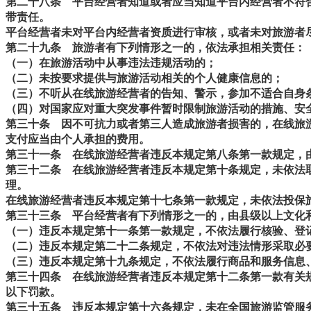
第二十八条
平台经营者知道或者应当知道平台内经营者不符合
带责任。
平台经营者未对平台内经营者资质进行审核，或者未对旅游者
第二十九条
旅游者有下列情形之一的，依法承担相关责任：
（一）在旅游活动中从事违法违规活动的；
（二）未按要求提供与旅游活动相关的个人健康信息的；
（三）不听从在线旅游经营者的告知、警示，参加不适合自身
（四）对国家应对重大突发事件暂时限制旅游活动的措施、安
第三十条
因不可抗力或者第三人造成旅游者损害的，在线旅游
支付应当由个人承担的费用。
第三十一条
在线旅游经营者违反本规定第八条第一款规定，由
第三十二条
在线旅游经营者违反本规定第十条规定，未依法取
理。
在线旅游经营者违反本规定第十七条第一款规定，未依法投保
第三十三条
平台经营者有下列情形之一的，由县级以上文化和
（一）违反本规定第十一条第一款规定，不依法履行核验、登
（二）违反本规定第二十二条规定，不依法对违法情形采取必
（三）违反本规定第十九条规定，不依法履行商品和服务信息
第三十四条
在线旅游经营者违反本规定第十二条第一款有关规
以下罚款。
第三十五条
违反本规定第十六条规定，未在全国旅游监管服务