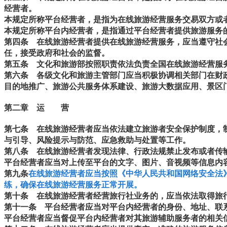
经营者。
本规定所称平台经营者，是指为在线旅游经营服务交易双方或
本规定所称平台内经营者，是指通过平台经营者提供旅游服务
第四条
在线旅游经营者提供在线旅游经营服务，应当遵守社会
任，接受政府和社会的监督。
第五条
文化和旅游部按照职责依法负责全国在线旅游经营服务
第六条
各级文化和旅游主管部门应当积极协调相关部门在财政
目的地推广、旅游公共服务体系建设、旅游大数据应用、景区
第二章 运 营
第七条
在线旅游经营者应当依法建立旅游者安全保护制度，制
与引导、风险提示与防范、应急救助与处置等工作。
第八条
在线旅游经营者发现法律、行政法规禁止发布或者传输
平台经营者应当对上传至平台的文字、图片、音视频等信息内
第九条
在线旅游经营者应当按照《中华人民共和国网络安全法
练，确保在线旅游经营服务正常开展。
第十条
在线旅游经营者经营旅行社业务的，应当依法取得旅
第十一条
平台经营者应当对平台内经营者的身份、地址、联系
平台经营者应当督促平台内经营者对其旅游辅助服务者的相关