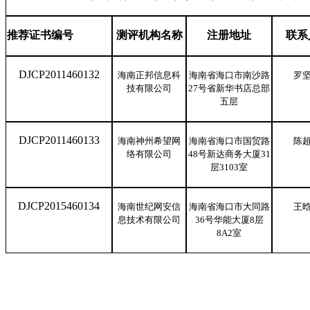
推荐证书编号
测评机构名称
注册地址
联系
DJCP2011460132
海南正邦信息科
海南省海口市南沙路
罗
技有限公司
27号省新华书店总部
五层
DJCP2011460133
海南神州希望网
海南省海口市国贸路
陈
络有限公司
48号新达商务大厦31
层3103室
DJCP2015460134
海南世纪网安信
海南省海口市大同路
王
息技术有限公司
36号华能大厦8层
8A2室